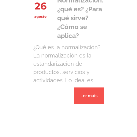
Normalización:
26
procedimientos operativos
¿qué es? ¿Para
estándar. En […]
qué sirve?
agosto
¿Cómo se
aplica?
¿Qué es la normalización?
La normalización es la
estandarización de
productos, servicios y
actividades. Lo ideal es
que se dirija a los moldes
Ler mais
que representan la mejor
manera de ejecutar un
trabajo, considerando la
forma más segura, fácil,
barata y fiable para que un