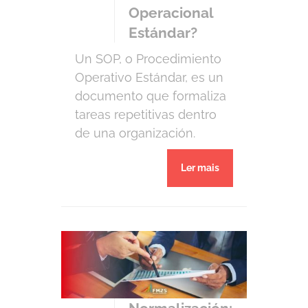
Operacional
Estándar?
Un SOP, o Procedimiento
Operativo Estándar, es un
documento que formaliza
tareas repetitivas dentro
de una organización.
Consiste en una hoja (o
Ler mais
hoja de cálculo) que
describe un procedimiento
específico, es decir,
cualquier documento que
sea un «paso a paso» de
una tarea repetitiva se
encuentra dentro de la
categoría de