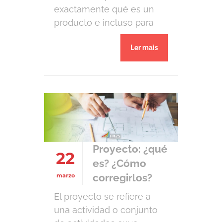
exactamente qué es un
producto e incluso para
desarrollarlo desde cero.
Ler mais
Pero ¿qué es un producto?
Un producto es un servicio
o cualquier artículo que se
vende para satisfacer las
necesidades o deseos de
un cliente. Aunque parece
sencillo, un producto es
mucho más que sus […]
Proyecto: ¿qué
22
es? ¿Cómo
corregirlos?
marzo
El proyecto se refiere a
una actividad o conjunto