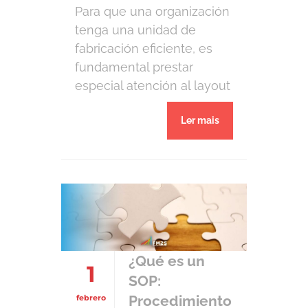
Para que una organización
tenga una unidad de
fabricación eficiente, es
fundamental prestar
especial atención al layout
de las instalaciones. El
Ler mais
layout es un mecanismo
de gestión de operaciones
que tiene como objetivo
aumentar la eficiencia del
sistema hombre-máquina
a través de la disposición
física de los componentes.
Cuando están bien
¿Qué es un
1
planificados, permiten un
SOP:
buen […]
Procedimiento
febrero