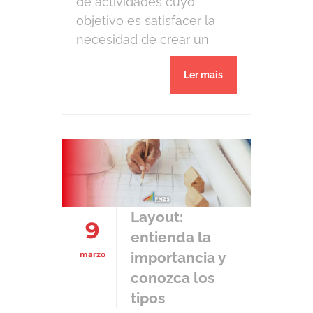
de actividades cuyo
objetivo es satisfacer la
necesidad de crear un
producto o servicio
Ler mais
exclusivo. Por lo tanto, las
actividades que se realizan
rutinariamente no pueden
ser llamadas formalmente
proyectos. La actividad de
hacer que los proyectos
sucedan de la mejor
manera posible,
Layout:
9
cumpliendo con sus […]
entienda la
importancia y
marzo
conozca los
tipos