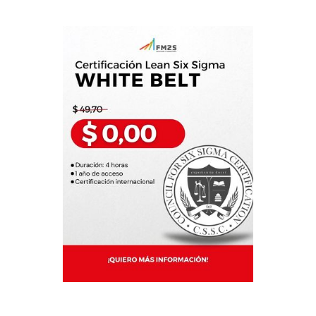
operario pueda garantizar
la calidad. La
normalización suele
abarcar las normas […]