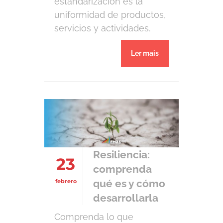
estandarización es la
uniformidad de productos,
servicios y actividades.
Idealmente, se lleva a
Ler mais
cabo mediante moldes
que representan la mejor
forma de ejecutar un
trabajo, considerando la
manera más segura, fácil,
barata y confiable de un
operador para garantizar la
calidad. La estandarización
Resiliencia:
23
generalmente abarca los
comprenda
estándares técnicos
qué es y cómo
febrero
(especificaciones) del […]
desarrollarla
Comprenda lo que