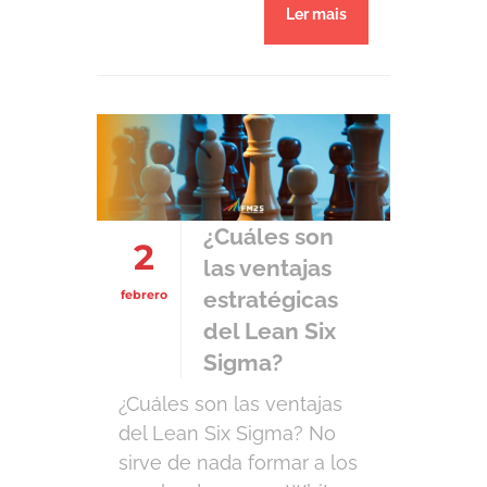
Ler mais
la certificación Seis Sigma.
Como no puedo encontrar
tiempo para responder a
cada correo con la
cantidad de detalles que
merecen, he decidido
escribir un artículo para
responder a estas
¿Cuáles son
2
preguntas. ¿Puede mi […]
las ventajas
estratégicas
febrero
del Lean Six
Sigma?
¿Cuáles son las ventajas
del Lean Six Sigma? No
sirve de nada formar a los