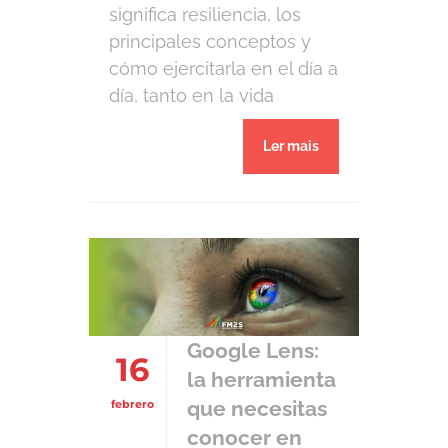
significa resiliencia, los
principales conceptos y
cómo ejercitarla en el día a
día, tanto en la vida
profesional como personal.
Ler mais
La resiliencia es la
capacidad de adaptarse a
situaciones adversas,
superando momentos
difíciles. De alguna
manera, todos
experimentamos varios
grados de contratiempos.
Google Lens:
16
La forma en que lidiamos
la herramienta
con estos problemas está
que necesitas
febrero
relacionada […]
conocer en