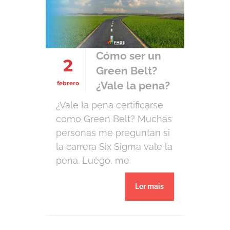
tiempo completo o parcial.
Un Green Belt no necesita
saber tanto sobre Six
Sigma como […]
Cómo ser un
2
Green Belt?
¿Vale la pena?
febrero
¿Vale la pena certificarse
como Green Belt? Muchas
personas me preguntan si
la carrera Six Sigma vale la
pena. Luego, me
preguntan cuál es el
Ler mais
camino para llegar allí.
Hoy, a los 33 años, puedo
afirmar que para mí, la
carrera valió la pena. Pero