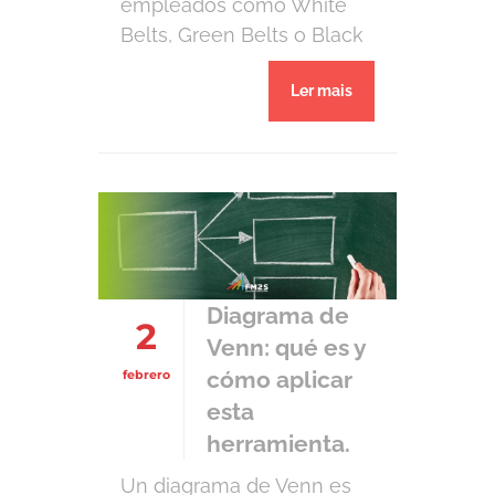
empleados como White
Belts, Green Belts o Black
Belts si no saben cómo
Ler mais
poner en marcha el
proceso. El Lean Six Sigma
permite a la empresa
entender sus procesos,
medir y analizar su
desempeño y mejorar
continuamente. Si
consideramos su […]
Diagrama de
2
Venn: qué es y
cómo aplicar
febrero
esta
herramienta.
Un diagrama de Venn es