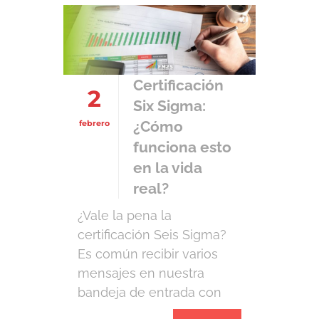
antes, una pregunta: ¿cuál
es su objetivo al entrar en
[…]
Certificación
2
Six Sigma:
¿Cómo
febrero
funciona esto
en la vida
real?
¿Vale la pena la
certificación Seis Sigma?
Es común recibir varios
mensajes en nuestra
bandeja de entrada con
preguntas y dudas sobre