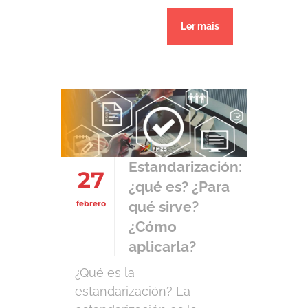
planificación. Para aquellos
Ler mais
que no lo saben: los
correos electrónicos, los
motores de búsqueda y
diversos documentos de
trabajo desbordan en la
pantalla de los teléfonos
móviles. Se superponen y
se suprimen, lo que hace
Estandarización:
27
que ya […]
¿qué es? ¿Para
qué sirve?
febrero
¿Cómo
aplicarla?
¿Qué es la
estandarización? La