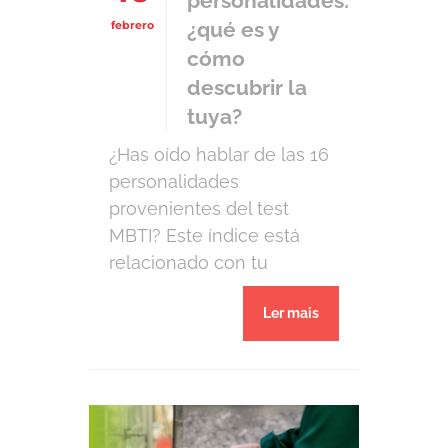
personalidades:
¿qué es y
febrero
cómo
descubrir la
tuya?
¿Has oído hablar de las 16
personalidades
provenientes del test
MBTI? Este índice está
relacionado con tu
personalidad, y entenderlo
Ler mais
mejor puede darte una
visión mucho más clara de
ti mismo, con
implicaciones en tu vida
personal y profesional.