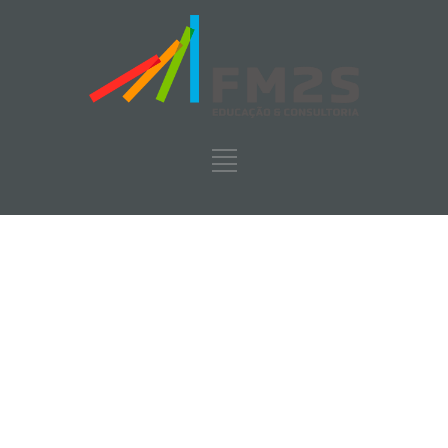
Blog
FM2S
>
Blog