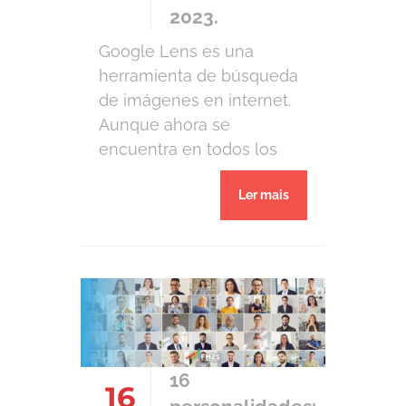
2023.
Google Lens es una
herramienta de búsqueda
de imágenes en internet.
Aunque ahora se
encuentra en todos los
nuevos dispositivos
Ler mais
Android e iOS integrados
con aplicaciones de
gestión de cámaras, su
conocimiento aún no está
tan difundido. A menudo, a
pesar de utilizar el término,
ignoramos su nombre y
también su potencial.
16
16
Hasta ahora, como […]