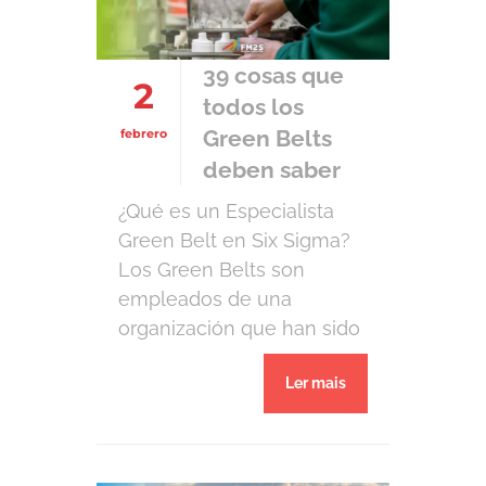
Cada persona tiene una
personalidad distinta, pero
es posible agruparlas en
39 cosas que
2
algunos grupos que se
todos los
identifican […]
Green Belts
febrero
deben saber
¿Qué es un Especialista
Green Belt en Six Sigma?
Los Green Belts son
empleados de una
organización que han sido
entrenados en la
Ler mais
metodología Six Sigma y
lideran un equipo de
mejora de procesos como
parte de su trabajo a