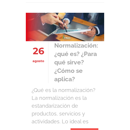
específico, es decir,
cualquier documento que
sea un «paso a paso» de
una tarea repetitiva se
encuentra dentro de la
categoría de
Normalización:
26
procedimientos operativos
¿qué es? ¿Para
estándar. En […]
qué sirve?
agosto
¿Cómo se
aplica?
¿Qué es la normalización?
La normalización es la
estandarización de
productos, servicios y
actividades. Lo ideal es
que se dirija a los moldes