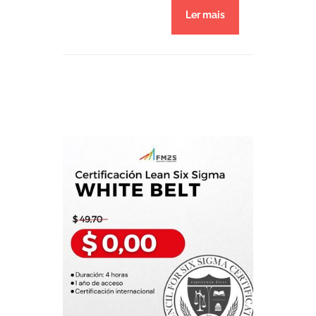
Ler mais
que representan la mejor
manera de ejecutar un
trabajo, considerando la
forma más segura, fácil,
barata y fiable para que un
operario pueda garantizar
la calidad. La
normalización suele
abarcar las normas […]