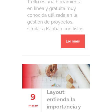
Trello es una herramienta
en línea y gratuita muy
conocida utilizada en la
gestión de proyectos,
similar a Kanban con listas
de verificación
Ler mais
extremadamente
versátiles y
completamente
personalizable a las
necesidades del usuario.
La aplicación de Trello
tiene versiones
disponibles para escritorio
Layout:
9
y también para Android e
entienda la
iPhone (iOS). La plataforma
importancia y
marzo
es muy versátil, utilizada