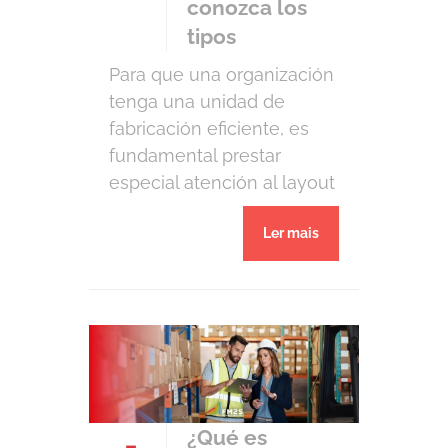
conozca los
[…]
tipos
Para que una organización
tenga una unidad de
fabricación eficiente, es
fundamental prestar
especial atención al layout
de las instalaciones. El
Ler mais
layout es un mecanismo
de gestión de operaciones
que tiene como objetivo
aumentar la eficiencia del
sistema hombre-máquina
a través de la disposición
física de los componentes.
Cuando están bien
¿Qué es