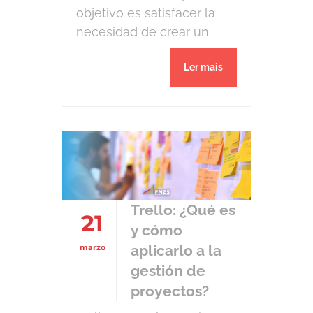
objetivo es satisfacer la
necesidad de crear un
producto o servicio
Ler mais
exclusivo. Por lo tanto, las
actividades que se realizan
rutinariamente no pueden
ser llamadas formalmente
proyectos. La actividad de
hacer que los proyectos
sucedan de la mejor
manera posible,
Trello: ¿Qué es
21
cumpliendo con sus […]
y cómo
aplicarlo a la
marzo
gestión de
proyectos?