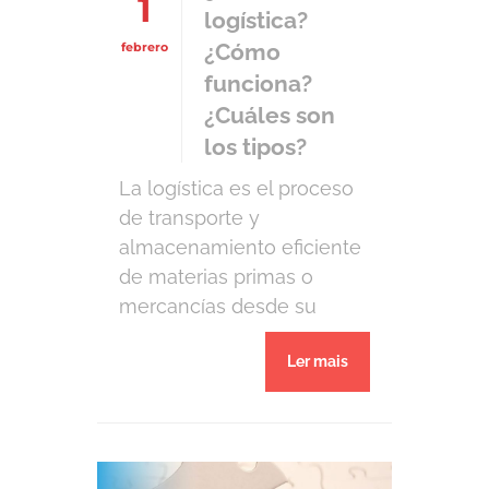
1
planificados, permiten un
logística?
buen […]
¿Cómo
febrero
funciona?
¿Cuáles son
los tipos?
La logística es el proceso
de transporte y
almacenamiento eficiente
de materias primas o
mercancías desde su
origen hasta su destino
Ler mais
final, con el objetivo de
cumplir con las
necesidades del cliente de
manera oportuna y
económica. Muchas