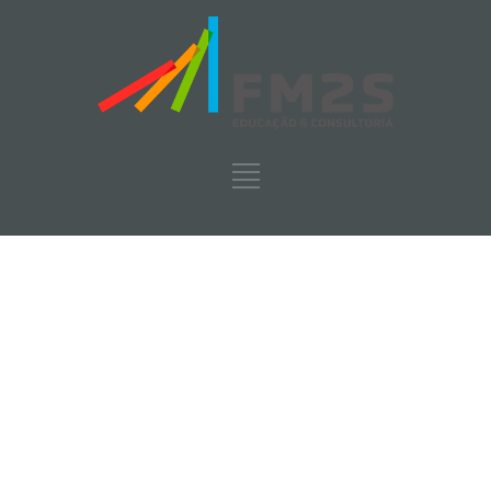
Tag: gestión
de proyectos
FM2S
>
Blog
>
gestión de