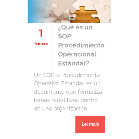
empresas brindan
servicios de logística a
fabricantes, minoristas y
¿Qué es un
1
otras industrias que
SOP:
requieren transportar
Procedimiento
febrero
mercancías. Algunas
Operacional
tienen […]
Estándar?
Un SOP, o Procedimiento
Operativo Estándar, es un
documento que formaliza
tareas repetitivas dentro
de una organización.
Consiste en una hoja (o
Ler mais
hoja de cálculo) que
describe un procedimiento