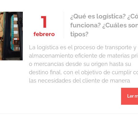
1
¿Qué es logística? ¿
funciona? ¿Cuáles son
tipos?
febrero
La logística es el proceso de transporte y
almacenamiento eficiente de materias pr
o mercancías desde su origen hasta su
destino final, con el objetivo de cumplir c
las necesidades del cliente de manera
oportuna y económica. Muchas empresa
Ler m
brindan servicios de logística a fabricante
minoristas y otras industrias que requiere
transportar mercancías. Algunas tienen […]