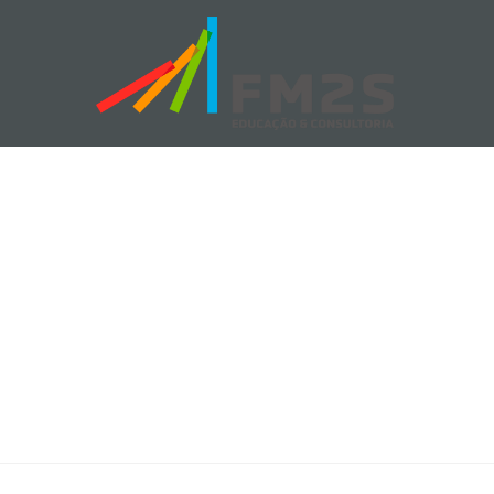
Tag: Logística
FM2S
>
Blog
>
Logística