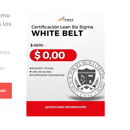
Cómo
 los
imas
on
s
ais
s,
n